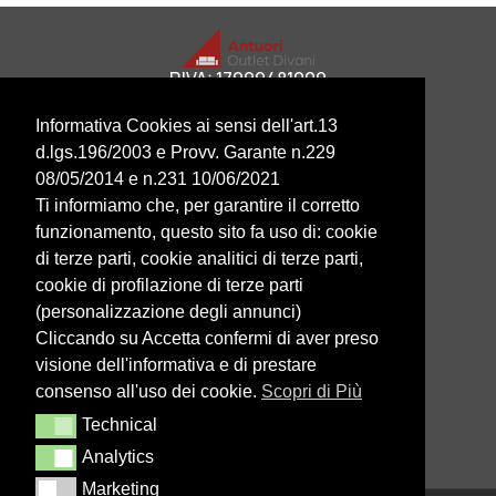
P.IVA: 17999481009
OFFERTE
Informativa Cookies ai sensi dell'art.13
DIVANI LETTO
d.lgs.196/2003 e Provv. Garante n.229
DIVANI
08/05/2014 e n.231 10/06/2021
POLTRONE RELAX
Ti informiamo che, per garantire il corretto
HOME
CONTATTI
funzionamento, questo sito fa uso di: cookie
CHI SIAMO
di terze parti, cookie analitici di terze parti,
BLOG
cookie di profilazione di terze parti
PRIVACY POLICY
(personalizzazione degli annunci)
COOKIE POLICY
Cliccando su Accetta confermi di aver preso
06 3838 4407
visione dell'informativa e di prestare
consenso all'uso dei cookie.
Scopri di Più
Via Tuscolana 480, Roma
Technical
Technical
Lunedì
–
Sabato
: 9:00-20:00
Domenica
: 15:00-20:00
Analytics
Analytics
Marketing
Marketing