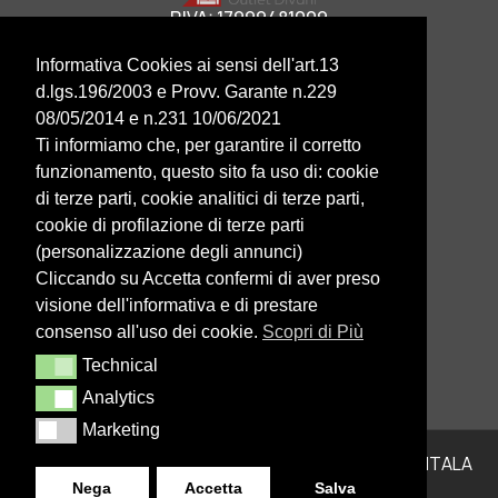
P.IVA: 17999481009
OFFERTE
Informativa Cookies ai sensi dell'art.13
DIVANI LETTO
d.lgs.196/2003 e Provv. Garante n.229
DIVANI
08/05/2014 e n.231 10/06/2021
POLTRONE RELAX
Ti informiamo che, per garantire il corretto
HOME
CONTATTI
funzionamento, questo sito fa uso di: cookie
CHI SIAMO
di terze parti, cookie analitici di terze parti,
BLOG
cookie di profilazione di terze parti
PRIVACY POLICY
(personalizzazione degli annunci)
COOKIE POLICY
Cliccando su Accetta confermi di aver preso
06 3838 4407
visione dell'informativa e di prestare
consenso all'uso dei cookie.
Scopri di Più
Via Tuscolana 480, Roma
Technical
Technical
Lunedì
–
Sabato
: 9:00-20:00
Domenica
: 15:00-20:00
Analytics
Analytics
Marketing
Marketing
Antuori Outlet del Divano –
Realizzazione siti web ITALA
Nega
Accetta
Salva