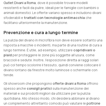
Outlet Divani a Roma
, dove è possibile trovare modelli
resistenti e facili da pulire, ideali per le famiglie con bambini o
animali domestici. Le offerte variano spesso e includono divani
sfoderabili e
trattati con tecnologie antimacchia
che
facilitano ulteriormente la manutenzione.
Prevenzione e cura a lungo termine
La pulizia del divano in microfibra non deve essere soltanto una
risposta a macchie o incidenti, ma parte di una routine di cura a
lungo termine. È utile, ad esempio, utilizzare
copridivani o
plaid
per proteggere le zone più soggette all’usura, come
braccioli e sedute. Inoltre, l’esposizione diretta ai raggi solari
può col tempo scolorire il tessuto, quindi conviene collocare il
divano lontano da finestre molto luminose o schermarle con
tende.
Gli showroom che propongono
offerte divani a Roma
offrono
spesso anche
consigli pratici
sulla manutenzione dei
materiali e sui prodotti migliori da utilizzare per la pulizia
quotidiana. Allo stesso modo, chi desidera abbinare al divano
un complemento altrettanto comodo può valutare le
poltrone