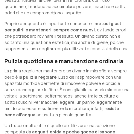
tessuti. Tuttavia, anche i divani in microfibra, con l’uso
quotidiano, tendono ad accumulare polvere, macchie e cattivi
odori che ne compromettono l’aspetto.
Proprio per questo è importante conoscere i
metodi giusti
per pulirli e mantenerli sempre come nuovi
, evitando errori
che potrebbero rovinare il tessuto. Un divano curato non è
soltanto una questione estetica, ma anche di igiene, poiché
rappresenta uno degli arredi più utilizzati e condivisi della casa.
Pulizia quotidiana e manutenzione ordinaria
La prima regola per mantenere un divano in microfibra sempre
bello è la
pulizia regolare
. L’uso dell’aspirapolvere con una
spazzola morbida permette di rimuovere polvere e briciole
senza danneggiare le fibre. È consigliabile passarlo almeno una
volta alla settimana, soffermandosi anche tra le cuciture e
sotto i cuscini. Per macchie leggere, un panno leggermente
umido può essere sufficiente: la microfibra, infatti,
resiste
bene all’acqua
se usata in piccole quantità.
Un trucco molto utile è quello di utilizzare una soluzione
composta da
acqua tiepida e poche gocce di sapone