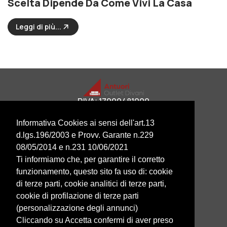
Scelta Dipende Da Come Vivi La Casa
Leggi di più...
P.IVA: 17999481009
OFFERTE
Informativa Cookies ai sensi dell'art.13
DIVANI LETTO
d.lgs.196/2003 e Provv. Garante n.229
DIVANI
08/05/2014 e n.231 10/06/2021
POLTRONE RELAX
Ti informiamo che, per garantire il corretto
HOME
CONTATTI
funzionamento, questo sito fa uso di: cookie
CHI SIAMO
di terze parti, cookie analitici di terze parti,
BLOG
cookie di profilazione di terze parti
PRIVACY POLICY
(personalizzazione degli annunci)
COOKIE POLICY
Cliccando su Accetta confermi di aver preso