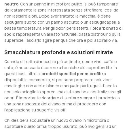
neutro
. Con un panno in microfibra pulito, si può tamponare
delicatamente la zona interessata senza strofinare, così da
non lasciare aloni. Dopo aver trattato la macchia, è bene
asciugare subito con un panno asciutto o un asciugacapelli a
bassa temperatura. Per gli odori persistenti, il
bicarbonato di
sodio
rappresenta un alleato naturale: basta distribuirlo sulla
superficie, lasciarlo agire per qualche ora e poi aspirarlo via.
Smacchiatura profonda e soluzioni mirate
Quando si tratta di macchie più ostinate, come vino, caffè o
unto, è necessario ricorrere a tecniche più approfondite. In
questi casi, oltre ai
prodotti specifici per microfibra
disponibili in commercio, si possono preparare soluzioni
casalinghe con aceto bianco e acqua in parti uguali. L’aceto
non solo scioglie lo sporco, ma aiuta anche a neutralizzare gli
odori. È importante ricordare di testare sempre il prodotto in
una zona nascosta del divano prima di procedere con
l’applicazione su superfici visibili.
Chi desidera acquistare un nuovo divano in microfibra o
sostituire quello ormai troppo usurato, può rivolgersi ad un