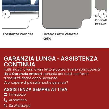
Divano Letto Macari Con
Materasso Alto 20cm.
Contattaci per il miglior
prezzo
Divano Letto Venezia
-26%
GARANZIA LUNGA - ASSISTENZA
CONTINUA
Tutti i nostri divani, divani letto e poltrone relax sono coperti
dalla
Garanzia Antuori
, pensata per darti comfort e
tranquillità anche dopo l’acquisto.
Vuoi sapere di più sulla nostra garanzia?
ASSISTENZA SEMPRE ATTIVA
In negozio
Al telefono
Su WhatsApp