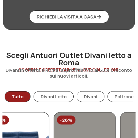
RICHIEDI LA VISITA A CASA
Scegli Antuori Outlet Divani letto a
Roma
Divani in offerta a Roma: approfitta fino al 60% di sconto
SCOPRI LE OFFERTE SULLE NUOVE COLLEZIONI.
sui nuovi articoli.
Tutto
Divani Letto
Divani
Poltrone R
-26%