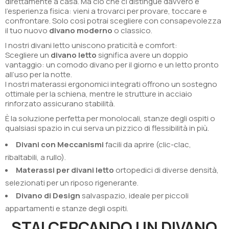
direttamente a casa. Ma ciò che ci distingue davvero è
l’esperienza fisica: vieni a trovarci per provare, toccare e
confrontare. Solo così potrai scegliere con consapevolezza
il tuo nuovo
divano moderno
o classico.
I nostri divani letto uniscono praticità e comfort:
Scegliere un
divano letto
significa avere un doppio
vantaggio: un comodo divano per il giorno e un letto pronto
all’uso per la notte.
I nostri materassi ergonomici integrati offrono un sostegno
ottimale per la schiena, mentre le strutture in acciaio
rinforzato assicurano stabilità.
È la soluzione perfetta per monolocali, stanze degli ospiti o
qualsiasi spazio in cui serva un pizzico di flessibilità in più.
Divani con Meccanismi
facili da aprire (clic-clac,
ribaltabili, a rullo).
Materassi per divani letto
ortopedici di diverse densità,
selezionati per un riposo rigenerante.
Divano di Design
salvaspazio, ideale per piccoli
appartamenti e stanze degli ospiti.
STAI CERCANDO UN DIVANO