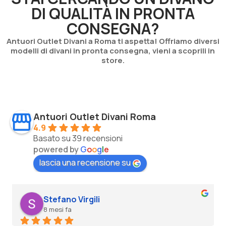
DI QUALITÀ IN PRONTA
CONSEGNA?
Antuori Outlet Divani a Roma ti aspetta! Offriamo diversi
modelli di divani in pronta consegna, vieni a scoprili in
store.
Antuori Outlet Divani Roma
4.9
Basato su 39 recensioni
powered by
G
o
o
g
l
e
lascia una recensione su
Stefano Virgili
8 mesi fa