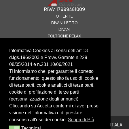
P.IVA: 17999481009
OFFERTE
DIVANI LETTO
DIVANI
POLTRONE RELAX
HOME
CONTATTI
Informativa Cookies ai sensi dell'art.13
CHI SIAMO
d.lgs.196/2003 e Provv. Garante n.229
BLOG
08/05/2014 e n.231 10/06/2021
PRIVACY POLICY
Ti informiamo che, per garantire il corretto
COOKIE POLICY
funzionamento, questo sito fa uso di: cookie
06 3838 4407
di terze parti, cookie analitici di terze parti,
cookie di profilazione di terze parti
Via Tuscolana 480, Roma
(personalizzazione degli annunci)
Lunedì
–
Sabato
: 9:00-20:00
Cliccando su Accetta confermi di aver preso
Domenica
: 15:00-20:00
visione dell'informativa e di prestare
consenso all'uso dei cookie.
Scopri di Più
Antuori Outlet del Divano –
Realizzazione siti web ITALA
Technical
Technical