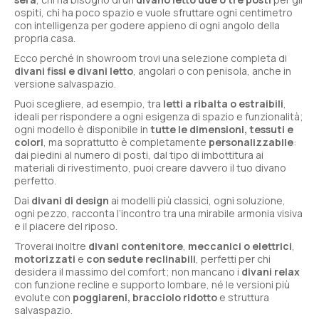
ospiti, chi ha poco spazio e vuole sfruttare ogni centimetro
con intelligenza per godere appieno di ogni angolo della
propria casa.
Ecco perché in showroom trovi una selezione completa di
divani fissi e divani letto
, angolari o con penisola, anche in
versione salvaspazio.
Puoi scegliere, ad esempio, tra
letti a ribalta o estraibili
,
ideali per rispondere a ogni esigenza di spazio e funzionalità;
ogni modello è disponibile in
tutte le dimensioni, tessuti e
colori
, ma soprattutto è completamente
personalizzabile
:
dai piedini al numero di posti, dal tipo di imbottitura ai
materiali di rivestimento, puoi creare davvero il tuo divano
perfetto.
Dai
divani di design
ai modelli più classici, ogni soluzione,
ogni pezzo, racconta l’incontro tra una mirabile armonia visiva
e il piacere del riposo.
Troverai inoltre
divani contenitore
,
meccanici o elettrici
,
motorizzati
e
con sedute reclinabili
, perfetti per chi
desidera il massimo del comfort; non mancano i
divani relax
con funzione recline e supporto lombare, né le versioni più
evolute con
poggiareni, bracciolo ridotto
e struttura
salvaspazio.