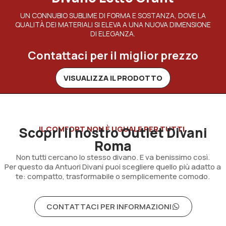
UN CONNUBIO SUBLIME DI FORMA E SOSTANZA, DOVE LA
QUALITÀ DEI MATERIALI SI ELEVA A UNA NUOVA DIMENSIONE
DI ELEGANZA.
Contattaci per il miglior prezzo
VISUALIZZA IL PRODOTTO
Scopri il nostro Outlet Divani
IL COMFORT NON È UGUALE PER TUTTI.
Roma
Non tutti cercano lo stesso divano. E va benissimo così.
Per questo da Antuori Divani puoi scegliere quello più adatto a
te: compatto, trasformabile o semplicemente comodo.
CONTATTACI PER INFORMAZIONI